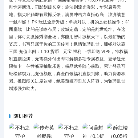
则惊涛断流，刃影划破长空；施法则流光溢彩，华彩席卷天
地。指尖轻触即有震撼反馈，满屏冲击力直抵心底，澎湃战意
一触即燃！ PK 玩法全新升级：单挑对决，拼的是硬核操作；军
团鏖战，比的是谋略布局；攻城定鼎，定的是乱世乾坤。在这
里，你可凭微操秀彻全场，亦能用智计纵横天下，以最酣畅的
姿态，书写只属于你的三国传奇！纵情驰骋乱世，酣畅对决霸
三国 充值比例：1:10 货币：元宝 福利 上线即送 VIP8，特权福
利直接拉满，无需额外付出即可解锁多项专属权益。登录送无
限抽卡，任性畅享抽取乐趣，极品武将随心获取。累计登录可
轻松解锁万元充值额度，真金白银福利直接到账，助力资源积
累。推图闯关进度达标，绝美甄姬即刻加入阵容，为驰骋乱世
增添强力助力。
随机推荐