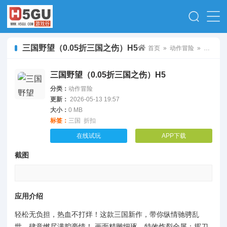
三国野望（0.05折三国之伤）H5
首页
»
动作冒险
» 三国野望（0.05折三国之伤）H5
三国野望（0.05折三国之伤）H5
分类：
动作冒险
更新：
2026-05-13 19:57
大小：
0 MB
标签：
三国
折扣
在线试玩
APP下载
截图
应用介绍
轻松无负担，热血不打烊！这款三国新作，带你纵情驰骋乱
世，肆意燃尽满腔豪情！ 画面精雕细琢，特效炸裂全屏：挥刀