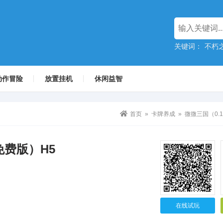
关键词：
不朽
动作冒险
放置挂机
休闲益智
首页
»
卡牌养成
» 微微三国（0.1
免费版）H5
在线试玩