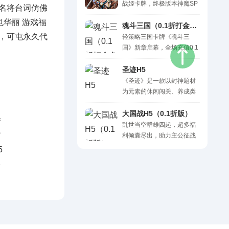
SSR卡牌，搭配阵容挑战神
战姬卡牌，终极版本神魔SP
名将台词仿佛
资源，离线也在变强，不肝
话世界。现在，需要你来拯
全免火爆来袭！ 0.1折终极版
不氪，轻松养成！立即下载
也华丽 游戏福
救这个大陆，发挥你的智慧
本神魔SP全免，每日免费
魂斗三国（0.1折打金免费版）H5
《剑与盾》，成就你的乱世..
组合出最强的阵容！休闲放
0元，可屯永久代
5000代金，王者之路人人再
轻策略三国卡牌《魂斗三
置的玩法和策略卡牌的相结
送50000代金！ 绝色精美立
国》新章启幕，全场充值0.1
合，既能感受到挂机的轻
绘，全屏大招爽快战斗、全
折，每日再送648元代金
松，也能体会到策略卡牌的
新版本福利升级、全新体验
券！太初武将驾临三国，最
圣迹H5
乐趣！快来加入这场魔幻的
神魔全免！ 坐拥高颜值美少
高资质，炫彩特效，顶尖战
《圣迹》是一款以封神题材
策略之战吧！ 一句话简介：
女神将，享视觉盛宴；无限
力等你招募！全新打金系统
为元素的休闲闯关、养成类
一款热血魔幻卡牌放置类
邂逅三国红颜，驰骋三国天
现已上线，挂机杀敌爆海量
游戏，游戏画风偏国风+科
RPG游戏 上线福利： 福利
下！ 后缀说明：0.1折三国战
元宝与vip经验，轻轻松松升
技，以封神故事和山海经为
大国战H5（0.1折版）
1、每日领..
姬卡牌，每日送5000代金，
高v！游戏创角即送vip20、
角色设计原型。整个游戏
乱世当空群雄四起，超多福
终极版本神魔SP全免！王者
188888元宝，连登再送神将
以“阵营对抗，收集神话英
利倾囊尽出，助力主公征战
之路再送5W代金！ 【独家..
赵云与豪华百连抽，海量资
雄”为核心，结合简单的操
三国！在《大国战》游戏
源助你大杀四方！你将踏遍
作，让玩家在享受“收集神话
中，主公可集聚三国名将，
H5
三国九州，在酒肆客栈豪饮
角色”乐趣的同时激发玩家不
搭配组合无上策略，攻城掠
杜康金浆，广集天下之英
断挑战更高难度的欲望。 公
地通过最高关卡，过关斩将
杰；你将组合刀枪弓骑谋五
测福利 登录即可领取极品英
对决最强玩家！同时游戏也
类兵种，演绎一场又一场..
雄“妲己”、完成每日登录、七
有SLG类领土战、天府挑战
日计划、收集不同角色等活
赛、BOSS抢夺赛、跨服国
动;第五日登录送神族英雄“后
战、天梯赛、偷菜，抢矿等