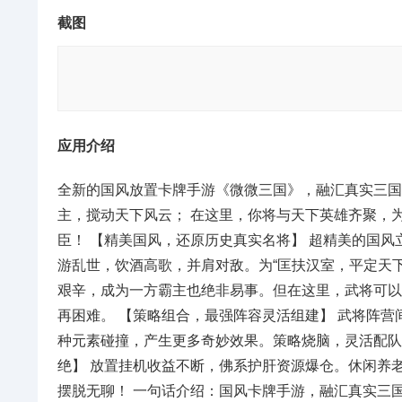
截图
应用介绍
全新的国风放置卡牌手游《微微三国》，融汇真实三国
主，搅动天下风云； 在这里，你将与天下英雄齐聚，
臣！ 【精美国风，还原历史真实名将】 超精美的国
游乱世，饮酒高歌，并肩对敌。为“匡扶汉室，平定天下
艰辛，成为一方霸主也绝非易事。但在这里，武将可以
再困难。 【策略组合，最强阵容灵活组建】 武将阵
种元素碰撞，产生更多奇妙效果。策略烧脑，灵活配队
绝】 放置挂机收益不断，佛系护肝资源爆仓。休闲养
摆脱无聊！ 一句话介绍：国风卡牌手游，融汇真实三国