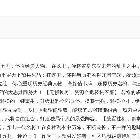
历史，还原经典人物。 在这里，你将置身东汉末年的乱世之中
为平定天下招兵买马；在这里，你将与历史名将并肩作战，统领
风立绘，倾心重现历史经典人物，高颜值卡牌，还原历史名将。与
”的大志共同努力！ 【无损换将，资源全返轻松不肝】 名将的
轻松的一键重生，升级材料全部返还。换将无损，轻松护肝，绝
营间相互克制，多种职业相辅相成，酷炫的武将技能组合，威力巨
，武将自由组合，打造独属个人的最强阵容。 【放置挂机，副
老，养出一代名将！在多种副本中历练，不断成长，不一样的趣
历史。 评论： 1、作为三国题材爱好者，刚入坑就被惊艳到了