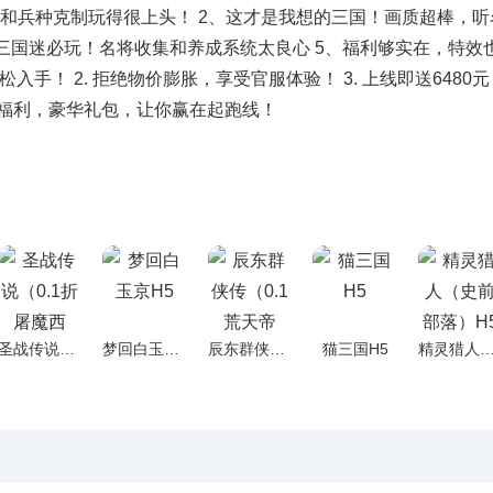
和兵种克制玩得很上头！ 2、这才是我想的三国！画质超棒，听
、三国迷必玩！名将收集和养成系统太良心 5、福利够实在，特效
轻松入手！ 2. 拒绝物价膨胀，享受官服体验！ 3. 上线即送648
 转游福利，豪华礼包，让你赢在起跑线！
圣战传说（0.1折屠魔西游）H5
梦回白玉京H5
辰东群侠传（0.1荒天帝版）H5
猫三国H5
精灵猎人（史前部落）