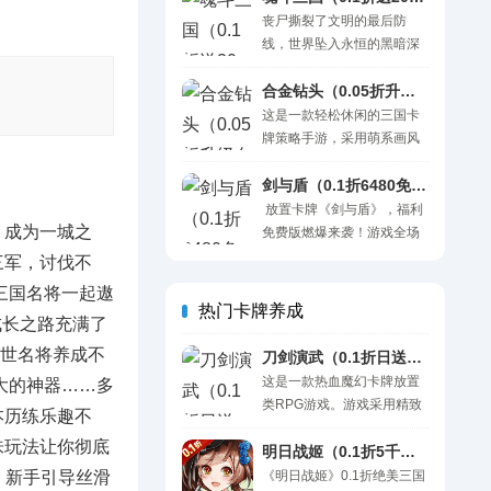
持，自由打造强力个性战
旧持续产出元宝、装备与养
丧尸撕裂了文明的最后防
将。合理运筹红矿石、金
成材料，告别重复刷图，无
线，世界坠入永恒的黑暗深
币、肉块等核心资源，极速
需爆肝。众多经典三国人物
渊。而在时空裂隙的最深
飙升战力，纵横魔兽战场无
化身 Q 萌战将，武将拥有不
处，沉睡千年的三国英灵应
合金钻头（0.05折升级白嫖万元红包）H5
往不利。 更有完备公会社交
同资质与定位，输出、辅
劫苏醒。 《魂斗三国》0.1折
这是一款轻松休闲的三国卡
玩法，邀约盟友组队攻坚高
助、坦克自由搭配，策略布
末日策略国战手游，首充仅
牌策略手游，采用萌系画风
难副本，驰骋跨服资源战
阵打造专属战队。 完善养成
需1分钱！这不是一场简单的
与创新挂机玩法，让您专注
场。并肩作战缔结羁绊，以
体系全面开放：成套装备强
生存游戏。这是文明覆灭前
阵容搭配，体验策略博弈的
剑与盾（0.1折6480免费版）H5
热血守护大陆荣..
化锻造、武将升星进阶、天
的最后一搏，是绝望中重燃
乐趣。开局即送GM神装，升
放置卡牌《剑与盾》，福利
命觉醒、将灵赋能，多维度
烽火的终极对决。你将执掌
，成为一城之
级可领万元红包，每日任务
免费版燃爆来袭！游戏全场
培养神将。丰富玩法随心体
权柄，统帅绝世名将，在尸
福利不断。指尖轻点即可收
0.1折，每天再送6480代金
三军，讨伐不
验，通天塔试炼、奇遇闯关
潮与势力的夹缝中杀出一条
集名将、组建阵容，享受养
券！进游即享免费千抽，神
三国名将一起遨
等 ..
血路。 黑金探索每日入手3
成与对战并存的独特体验！
魔阵容随心配！游戏免费赠
热门卡牌养成
个顶级神将！签到白送20星
成长之路充满了
上线福利： 【新服狂欢活动
送双重月卡，升级再领无限
神将，武将首充直升20星！
多】七日目标、武神殿等多
真充卡！开服即得超越神魔
世名将养成不
刀剑演武（0.1折日送9999）H5
买断特权七天锁定，往后每
重活动同步上线，海量奖励
的超强魂将，阵营随时切
这是一款热血魔幻卡牌放置
大的神器……多
日白..
轻松拿 【开局秒升VIP10】
换，百变策略由你定！每位
类RPG游戏。游戏采用精致
本历练乐趣不
创角即享VIP10及专属豪华
武将皆具独特战术价值，搭
欧美魔幻画风打造，几百个
礼包，特权一步到位 【升级
配千变万化，战局尽在掌
味玩法让你彻底
神话英雄全部上线，炫酷战
明日战姬（0.1折5千神魔全免）H5
领万元真充】全民升级..
握，策略深度拉满！内置智
场等你加入，抽取心仪的
！新手引导丝滑
《明日战姬》0.1折绝美三国
能放置系统，挂机即享海量