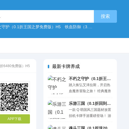
之守护（0.1折王国之梦免费版）H5
铁血防御（3.5折传奇来了）H5
全
折6480免费版）H5
最新卡牌养成
不朽之守护（0.1折王国之梦免费版）H5
踏入恢弘艾泽拉斯，开启热
血魔兽冒险之旅！ 经典魔兽
题材融合策略养成、阵容搭
配与即时激战，化身大陆英
乐游三国（0.1折回到三国）H5
雄，组建专属冒险小队，在
一款 Q 萌国风三国题材放置
黑暗乱世中闯荡征途。 海量
挂机卡牌手游重磅登场！ 游
APP下载
经典英雄随心甄选，升级突
戏主打休闲离线挂机玩法，
破、技能觉醒、专属神兵加
冒险关卡自动作战，离线依
魂斗三国（0.1折送20星神将）H5