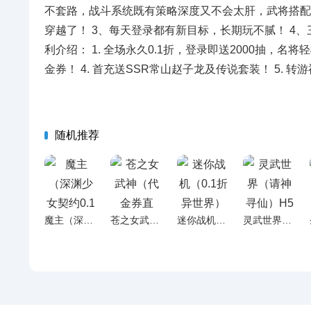
不套路，战斗系统既有策略深度又不会太肝，武将搭配
穿越了！ 3、每天登录都有新目标，长期玩不腻！ 4
利介绍： 1. 全场永久0.1折，登录即送2000抽，名将
金券！ 4. 首充送SSR常山赵子龙及传说套装！ 5.
随机推荐
魔主（深渊少女契约0.1折）H5
苍之女武神（代金券直充）H5
迷你战机（0.1折异世界）H5
灵武世界（请神寻仙）H5