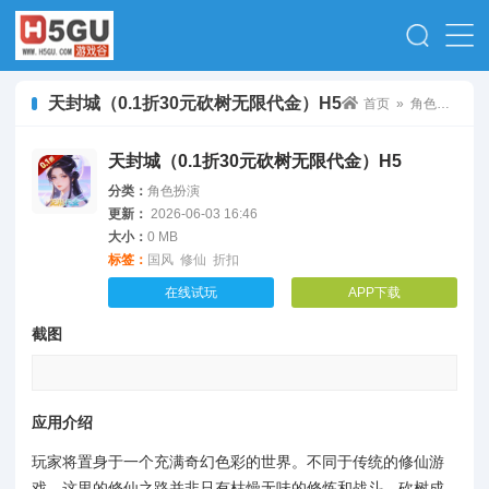
天封城（0.1折30元砍树无限代金）H5
首页
»
角色扮演
» 
天封城（0.1折30元砍树无限代金）H5
分类：
角色扮演
更新：
2026-06-03 16:46
大小：
0 MB
标签：
国风
修仙
折扣
在线试玩
APP下载
截图
应用介绍
玩家将置身于一个充满奇幻色彩的世界。不同于传统的修仙游
戏，这里的修仙之路并非只有枯燥无味的修炼和战斗，砍树成