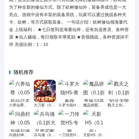
为了种全新的修仙方式。除了砍树修仙外，装备养成也是一大
亮点。游戏中设有丰富的装备系统，玩家可以通过挑战各种关
卡、砍树，等方式获取装备。 一句话介绍：砍树修仙领海量代
金 上线福利： ★七日签到送海量仙斧，还有自选兽灵、各种资
源 ★仙人赐福，每日领取丰厚奖励 ★首领挑战，各种资源掉不
停 充值比例：1：10
随机推荐
六界仙尊（0.05折仙已不在）H5
大刀客（0.05折拔刀斩买断版）H5
斗罗大陆H5-青春版
魔晶拼图（0.1折贵族10开局）H5
戮天之剑（0.1折30元无限代金券）H5
问鼎封神（0.05折缘起缘落）H5
兵马俑（0.1折大尺度买断版）H5
一刀传世H5-专服
天影H5（0.1折）