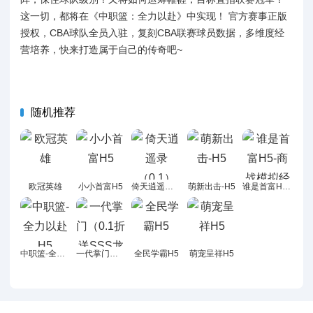
这一切，都将在《中职篮：全力以赴》中实现！ 官方赛事正版
授权，CBA球队全员入驻，复刻CBA联赛球员数据，多维度经
营培养，快来打造属于自己的传奇吧~
随机推荐
欧冠英雄
小小首富H5
倚天逍遥录（0.1）H5
萌新出击-H5
谁是首富H5-商战模拟经营类
中职篮-全力以赴H5
一代掌门（0.1折送SSS龙儿）H5
全民学霸H5
萌宠呈祥H5