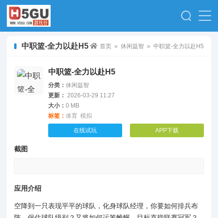
中职篮-全力以赴H5
首页
»
休闲益智
» 中职篮-全力以赴H5
中职篮-全力以赴H5
分类：
休闲益智
更新：
2026-03-29 11:27
大小：
0 MB
标签：
体育
模拟
在线试玩
APP下载
截图
应用介绍
空降到一只表现平平的球队，化身球队经理，你要如何排兵布
阵，保住球队级别？又将如何运筹帷幄，目标直指联赛冠军？