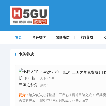
首页
角色扮演
策略塔防
卡牌养成
卡牌养成
不朽之守护（0.1折王国之梦免费版）H
大小：0MB
热度：6
简介：
踏入恢弘艾泽拉斯，开启热血魔兽冒险之旅！ 经典
合策略养成、阵容搭配与即时激战，化身大陆英..