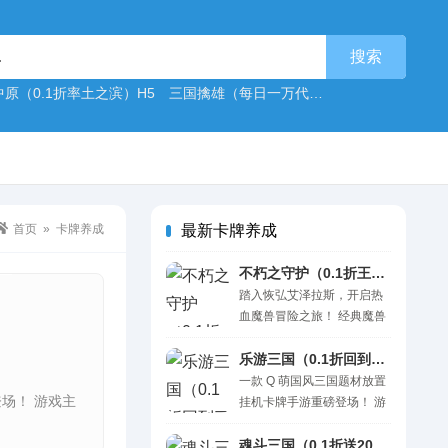
原（0.1折率土之滨）H5
三国擒雄（每日一万代金0.1折）H5
挑斗三
首页
»
卡牌养成
最新卡牌养成
不朽之守护（0.1折王国之梦免费版）H5
踏入恢弘艾泽拉斯，开启热
血魔兽冒险之旅！ 经典魔兽
题材融合策略养成、阵容搭
配与即时激战，化身大陆英..
乐游三国（0.1折回到三国）H5
一款 Q 萌国风三国题材放置
场！ 游戏主
挂机卡牌手游重磅登场！ 游
戏主打休闲离线挂机玩法，
冒险关卡自动作战，离..
魂斗三国（0.1折送20星神将）H5