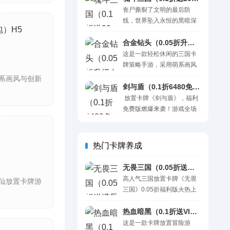
丧尸撕裂了文明的最后防
线，世界坠入永恒的黑暗深
包）H5
渊。而在时空裂隙的最深
处，沉睡千年的三国英灵应
合金钻头（0.05折升级白嫖万元红包）H5
劫苏醒..
这是一款轻松休闲的三国卡
牌策略手游，采用萌系画风
与创新挂机玩法，让您专注
系画风与创新
阵容搭配，体验策略博弈的
剑与盾（0.1折6480免费版）H5
乐..
放置卡牌《剑与盾》，福利
免费版燃爆来袭！游戏全场
0.1折，每天再送6480代金
券！进游..
热门卡牌养成
无畏三国（0.05折送满星魔将）H5
高人气三国放置卡牌《无畏
仙放置卡牌游
三国》0.05折福利版火热上
线！真实福利送满星魔将，
助你轻松大杀四方！再送..·
热血暗黑（0.1折送VIP十万钻石）H5
这是一款卡牌放置冒险游