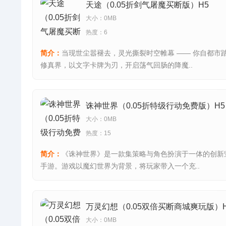
天途（0.05折剑气屠魔买断版）H5
大小：0MB
热度：6
简介：
当现世尘嚣褪去，灵光撕裂时空帷幕 —— 你自都市
修真界，以文字卡牌为刃，开启荡气回肠的降魔..
诛神世界（0.05折特级行动免费版）H5
大小：0MB
热度：15
简介：
《诛神世界》是一款集策略与角色扮演于一体的创新
手游。游戏以魔幻世界为背景，将玩家带入一个充..
万灵幻想（0.05双倍买断商城爽玩版）H
大小：0MB