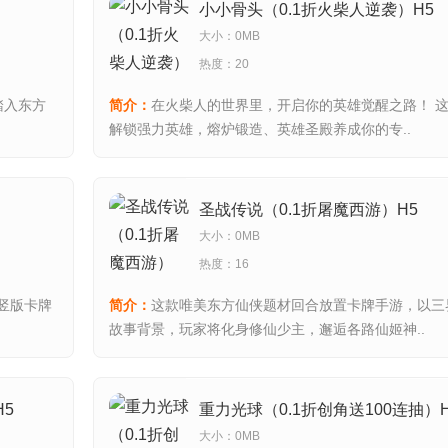
小小骨头（0.1折火柴人逆袭）H5
大小：0MB
热度：20
踏入东方
简介：
在火柴人的世界里，开启你的英雄觉醒之路！ 
解锁强力英雄，熔炉锻造、英雄圣殿养成你的专..
圣战传说（0.1折屠魔西游）H5
大小：0MB
热度：16
竖版卡牌
简介：
这款唯美东方仙侠题材回合放置卡牌手游，以三
故事背景，玩家将化身修仙少主，邂逅各路仙姬神..
5
重力光球（0.1折创角送100连抽）
大小：0MB