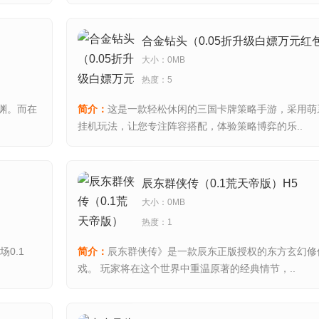
合金钻头（0.05折升级白嫖万元红
大小：0MB
热度：5
渊。而在
简介：
这是一款轻松休闲的三国卡牌策略手游，采用萌
挂机玩法，让您专注阵容搭配，体验策略博弈的乐..
辰东群侠传（0.1荒天帝版）H5
大小：0MB
热度：1
0.1
简介：
辰东群侠传》是一款辰东正版授权的东方玄幻修
戏。 玩家将在这个世界中重温原著的经典情节，..