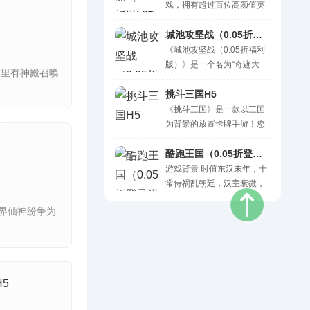
戏，拥有超过百位高颜值英
雄，耀光、永夜、混沌三族
大乱斗!萌娘、御姐、萝莉、
城池攻坚战（0.05折福利版）H5
帅..·
《城池攻坚战（0.05折福利
版）》是一个名为“奇迹大
这里有神殿召唤
陆”的奇幻世界，这里人类、
精灵、兽人、矮人等种..·
挑斗三国H5
《挑斗三国》是一款以三国
为背景的放置卡牌手游！您
将化身一方诸侯，招募传奇
武将，组建无敌阵容，体验
酷跑王国（0.05折登录送万充）H5
原..·
游戏背景 时值东汉末年，十
常侍祸乱朝廷，汉室衰微，
民不聊生。张角得于吉所赠
界仙神纷争为
的太平经，以“苍天已死，..·
H5