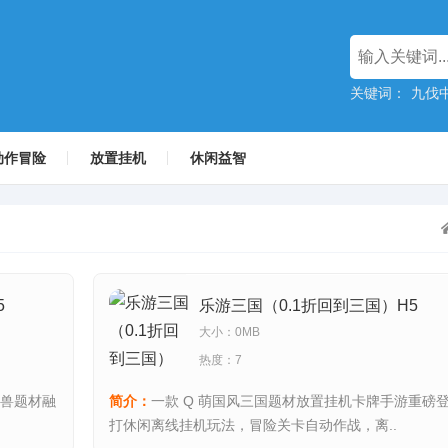
关键词：
九伐中
动作冒险
放置挂机
休闲益智
5
乐游三国（0.1折回到三国）H5
大小：0MB
热度：7
魔兽题材融
简介：
一款 Q 萌国风三国题材放置挂机卡牌手游重磅登
打休闲离线挂机玩法，冒险关卡自动作战，离..