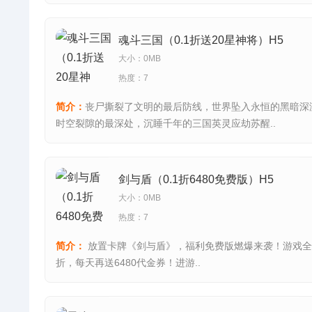
魂斗三国（0.1折送20星神将）H5
大小：0MB
热度：7
简介：
丧尸撕裂了文明的最后防线，世界坠入永恒的黑暗深
时空裂隙的最深处，沉睡千年的三国英灵应劫苏醒..
剑与盾（0.1折6480免费版）H5
大小：0MB
热度：7
简介：
放置卡牌《剑与盾》，福利免费版燃爆来袭！游戏全场
折，每天再送6480代金券！进游..