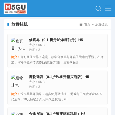
放置挂机
首页
»
放置挂机
修真界（0.1 折丹炉爆炼仙丹）H5
大小：0MB
热度：2
简介：
奇幻修仙世界！这是一款集合修仙与开箱子元素的手游，在这
里，你将体验到传统修仙游戏的精髓，更将享受开..
魔物迷宫（0.1折砍树开箱买断版）H5
大小：0MB
热度：2
简介：
伐木奠基开仙路，起步便是至强境！ 游戏每日免费派发6480
代金券，30元解锁永久无限代金权限，98..
金币探险（0.1折氪穿幽冥乱世）H5