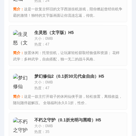
热度：24
简介：
这是一款复古怀旧的文字西游挂机游戏，陪你燃起曾经街机争
霸的激情！独特的文字版画面让你流连忘返，传统..
生灵怒（文字版）H5
大小：0MB
热度：47
简介：
放置休闲：托管挂机，让玩家轻松获取经验值和资源； 花样
武学：多种武学，自由搭配，独一无二的战斗风格..
梦幻修仙2（0.1折30元代金自由）H5
大小：0MB
热度：47
简介：
这是一款主打开箱子的休闲仙侠手游，轻松放置，离线收益，
随玩随停超解压。 全场福利永久0.1折，性价..
不朽之守护（0.1折光明与黑暗）H5
大小：0MB
热度：35