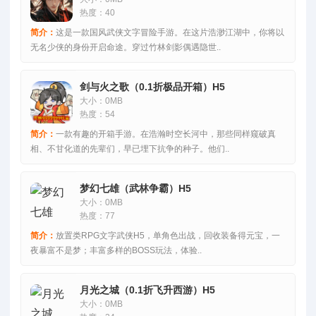
热度：40
简介：
这是一款国风武侠文字冒险手游。在这片浩渺江湖中，你将以
无名少侠的身份开启命途。穿过竹林剑影偶遇隐世..
剑与火之歌（0.1折极品开箱）H5
大小：0MB
热度：54
简介：
一款有趣的开箱手游。在浩瀚时空长河中，那些同样窥破真
相、不甘化道的先辈们，早已埋下抗争的种子。他们..
梦幻七雄（武林争霸）H5
大小：0MB
热度：77
简介：
放置类RPG文字武侠H5，单角色出战，回收装备得元宝，一
夜暴富不是梦；丰富多样的BOSS玩法，体验..
月光之城（0.1折飞升西游）H5
大小：0MB