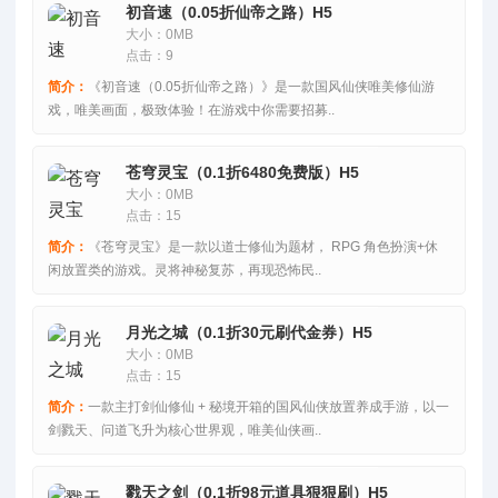
初音速（0.05折仙帝之路）H5
大小：0MB
点击：9
简介：
《初音速（0.05折仙帝之路）》是一款国风仙侠唯美修仙游
戏，唯美画面，极致体验！在游戏中你需要招募..
苍穹灵宝（0.1折6480免费版）H5
大小：0MB
点击：15
简介：
《苍穹灵宝》是一款以道士修仙为题材， RPG 角色扮演+休
闲放置类的游戏。灵将神秘复苏，再现恐怖民..
月光之城（0.1折30元刷代金券）H5
大小：0MB
点击：15
简介：
一款主打剑仙修仙 + 秘境开箱的国风仙侠放置养成手游，以一
剑戮天、问道飞升为核心世界观，唯美仙侠画..
戮天之剑（0.1折98元道具狠狠刷）H5