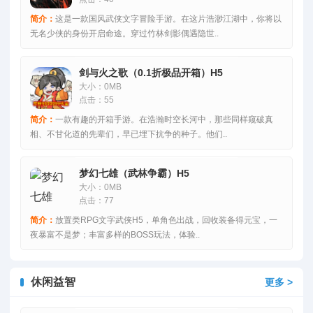
简介：
这是一款国风武侠文字冒险手游。在这片浩渺江湖中，你将以
无名少侠的身份开启命途。穿过竹林剑影偶遇隐世..
剑与火之歌（0.1折极品开箱）H5
大小：0MB
点击：55
简介：
一款有趣的开箱手游。在浩瀚时空长河中，那些同样窥破真
相、不甘化道的先辈们，早已埋下抗争的种子。他们..
梦幻七雄（武林争霸）H5
大小：0MB
点击：77
简介：
放置类RPG文字武侠H5，单角色出战，回收装备得元宝，一
夜暴富不是梦；丰富多样的BOSS玩法，体验..
休闲益智
更多 >