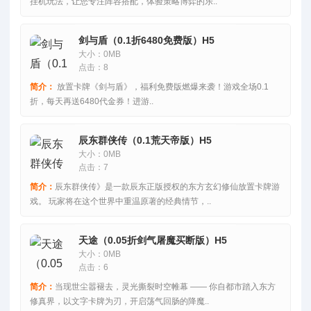
挂机玩法，让您专注阵容搭配，体验策略博弈的乐..
剑与盾（0.1折6480免费版）H5
大小：0MB
点击：8
简介：
放置卡牌《剑与盾》，福利免费版燃爆来袭！游戏全场0.1
折，每天再送6480代金券！进游..
辰东群侠传（0.1荒天帝版）H5
大小：0MB
点击：7
简介：
辰东群侠传》是一款辰东正版授权的东方玄幻修仙放置卡牌游
戏。 玩家将在这个世界中重温原著的经典情节，..
天途（0.05折剑气屠魔买断版）H5
大小：0MB
点击：6
简介：
当现世尘嚣褪去，灵光撕裂时空帷幕 —— 你自都市踏入东方
修真界，以文字卡牌为刃，开启荡气回肠的降魔..