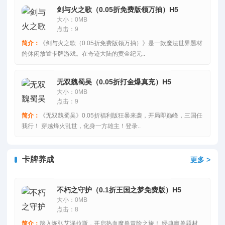
剑与火之歌（0.05折免费版领万抽）H5
大小：0MB
点击：9
简介：
《剑与火之歌（0.05折免费版领万抽）》是一款魔法世界题材
的休闲放置卡牌游戏。在奇迹大陆的黄金纪元..
无双魏蜀吴（0.05折打金爆真充）H5
大小：0MB
点击：9
简介：
《无双魏蜀吴》0.05折福利版狂暴来袭，开局即巅峰，三国任
我行！ 穿越烽火乱世，化身一方雄主！登录..
卡牌养成
更多 >
不朽之守护（0.1折王国之梦免费版）H5
大小：0MB
点击：8
简介：
踏入恢弘艾泽拉斯，开启热血魔兽冒险之旅！ 经典魔兽题材