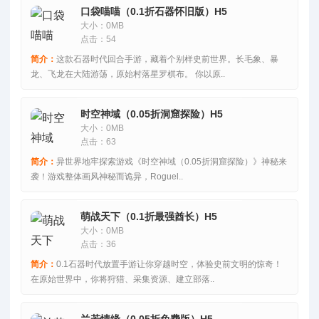
口袋喵喵（0.1折石器怀旧版）H5
大小：0MB
点击：54
简介：
这款石器时代回合手游，藏着个别样史前世界。长毛象、暴
龙、飞龙在大陆游荡，原始村落星罗棋布。 你以原..
时空神域（0.05折洞窟探险）H5
大小：0MB
点击：63
简介：
异世界地牢探索游戏《时空神域（0.05折洞窟探险）》神秘来
袭！游戏整体画风神秘而诡异，Roguel..
萌战天下（0.1折最强酋长）H5
大小：0MB
点击：36
简介：
0.1石器时代放置手游让你穿越时空，体验史前文明的惊奇！
在原始世界中，你将狩猎、采集资源、建立部落..
兰若情缘（0.05折免费版）H5