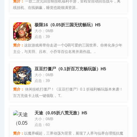
简介：
一款二次元回合制挂机福利手游，全程全自动回合战斗，离
线挂机、在线躺赢，睡觉也能领满资源..
极限16（0.05折三国无忧畅玩）H5
大小：0MB
点击：39
简介：
这款游戏将带你走进一个Q萌可爱的三国世界。你将化身少年
主公，与关羽、吕布、小乔等百位名将并肩作战。..
豆豆打僵尸（0.1折百万充畅玩版）H5
大小：0MB
点击：39
简介：
休闲挂机打僵尸！《豆豆打僵尸》0.1 折福利畅玩版本来袭！
百万充值卡上线一键领取， T..
天途（0.05折八荒无敌）H5
大小：0MB
点击：60
简介：
以魔界崛起，三界动荡为背景，展现了人界与仙界合理抵抗魔