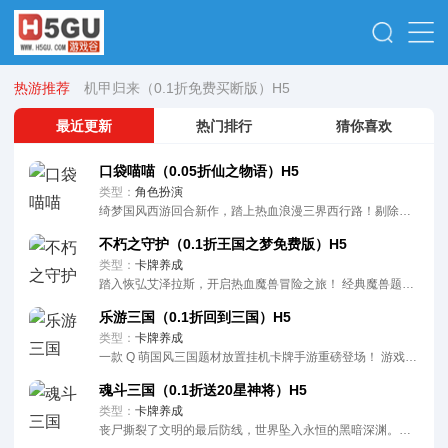
热游推荐
机甲归来（0.1折免费买断版）H5
剑与火之歌（0.05折免费版领万抽）H5
最近更新
热门排行
猜你喜欢
口袋喵喵（0.05折仙之物语）H5
类型：
角色扮演
绮梦国风西游回合新作，踏上热血浪漫三界西行路！剔除冗余套路，福利直白不玩虚。 创角直接解锁满级VI..
不朽之守护（0.1折王国之梦免费版）H5
类型：
卡牌养成
踏入恢弘艾泽拉斯，开启热血魔兽冒险之旅！ 经典魔兽题材融合策略养成、阵容搭配与即时激战，化身大陆英..
乐游三国（0.1折回到三国）H5
类型：
卡牌养成
一款 Q 萌国风三国题材放置挂机卡牌手游重磅登场！ 游戏主打休闲离线挂机玩法，冒险关卡自动作战，离..
魂斗三国（0.1折送20星神将）H5
类型：
卡牌养成
丧尸撕裂了文明的最后防线，世界坠入永恒的黑暗深渊。而在时空裂隙的最深处，沉睡千年的三国英灵应劫苏醒..