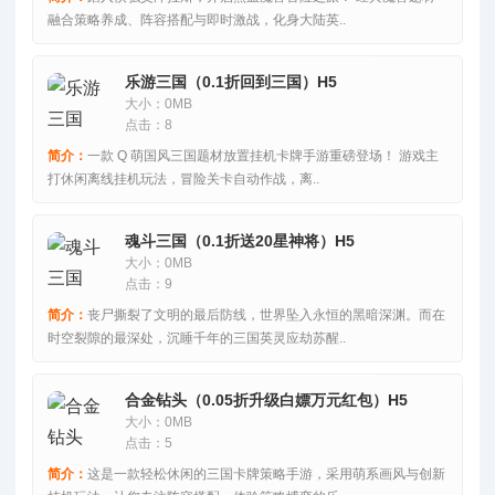
融合策略养成、阵容搭配与即时激战，化身大陆英..
乐游三国（0.1折回到三国）H5
大小：0MB
点击：8
简介：
一款 Q 萌国风三国题材放置挂机卡牌手游重磅登场！ 游戏主
打休闲离线挂机玩法，冒险关卡自动作战，离..
魂斗三国（0.1折送20星神将）H5
大小：0MB
点击：9
简介：
丧尸撕裂了文明的最后防线，世界坠入永恒的黑暗深渊。而在
时空裂隙的最深处，沉睡千年的三国英灵应劫苏醒..
合金钻头（0.05折升级白嫖万元红包）H5
大小：0MB
点击：5
简介：
这是一款轻松休闲的三国卡牌策略手游，采用萌系画风与创新