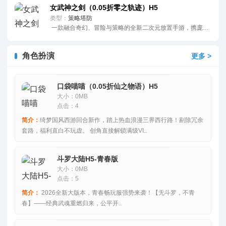
女武神之剑（0.05折零之轨迹）H5
类型：
策略塔防
一款融合奇幻、冒险与策略的全新二次元放置手游，携庞大独特的世界观重磅来袭！这里藏着丰富..
角色扮演
更多 >
口袋喵喵（0.05折仙之物语）H5
大小：0MB
点击：4
简介：
绮梦国风西游回合新作，踏上热血浪漫三界西行路！剔除冗余
套路，福利直白不玩虚。 创角直接解锁满级VI..
斗罗大陆H5-青春版
大小：0MB
点击：5
简介：
2026全新大版本，青春畅玩服强势来袭！【无斗罗，不青
春】——经典武魂重燃归来，公平开..