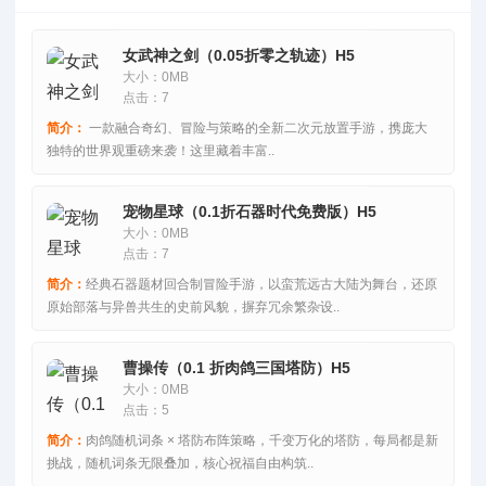
女武神之剑（0.05折零之轨迹）H5
大小：0MB
点击：7
简介：
一款融合奇幻、冒险与策略的全新二次元放置手游，携庞大
独特的世界观重磅来袭！这里藏着丰富..
宠物星球（0.1折石器时代免费版）H5
大小：0MB
点击：7
简介：
经典石器题材回合制冒险手游，以蛮荒远古大陆为舞台，还原
原始部落与异兽共生的史前风貌，摒弃冗余繁杂设..
曹操传（0.1 折肉鸽三国塔防）H5
大小：0MB
点击：5
简介：
肉鸽随机词条 × 塔防布阵策略，千变万化的塔防，每局都是新
挑战，随机词条无限叠加，核心祝福自由构筑..