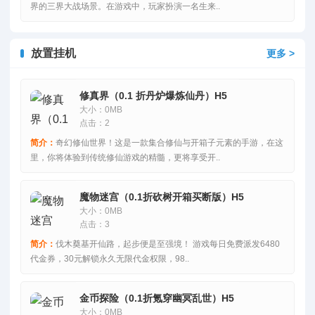
界的三界大战场景。在游戏中，玩家扮演一名生来..
放置挂机
更多 >
修真界（0.1 折丹炉爆炼仙丹）H5
大小：0MB
点击：2
简介：
奇幻修仙世界！这是一款集合修仙与开箱子元素的手游，在这
里，你将体验到传统修仙游戏的精髓，更将享受开..
魔物迷宫（0.1折砍树开箱买断版）H5
大小：0MB
点击：3
简介：
伐木奠基开仙路，起步便是至强境！ 游戏每日免费派发6480
代金券，30元解锁永久无限代金权限，98..
金币探险（0.1折氪穿幽冥乱世）H5
大小：0MB