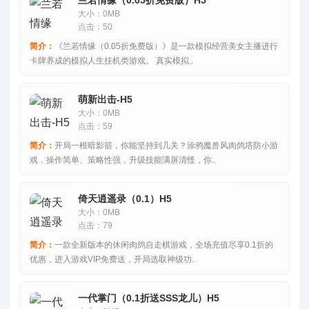
大小：0MB
点击：50
简介：
《兰若情缘（0.05折免费版）》是一款模拟经营美女主播进行
卡牌养成的模拟人生挂机类游戏。 真实模拟..
萌新出击-H5
大小：0MB
点击：59
简介：
开局一根暗影箭，你能坚持到几关？涂鸦魔兽风肉鸽塔防小游
戏，操作简单、策略性强，升级技能满屏清怪，你..
倚天逍遥录（0.1）H5
大小：0MB
点击：79
简介：
一款全新版本的休闲肉鸽自走棋游戏，全场充值尽享0.1折的
优惠，进入游戏VIP免费送，开局选取神级功..
一代掌门（0.1折送SSS龙儿）H5