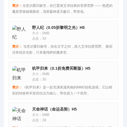
简介：
当意识重归躯壳，你已置身艾泽拉斯的苍莽荒野 —— 熟悉的
魔兽景致铺展眼前，茂密森林遮天蔽日，野兽低..
野人纪（0.05折黎明之光）H5
大小：0MB
点击：34
简介：
当意识重归躯壳，你在文字之间，踏入艾泽拉斯荒野。 眼前
没有炫目光影，只有最纯粹的魔兽世..
机甲归来（0.1折免费买断版）H5
大小：0MB
点击：30
简介：
《机甲归来》是一款充满美漫风格的MMO挂机游戏，它以精
彩的特效和丰富的玩法为核心，带你进入一个前所..
天命神话（命运圣契）H5
大小：0MB
点击：28