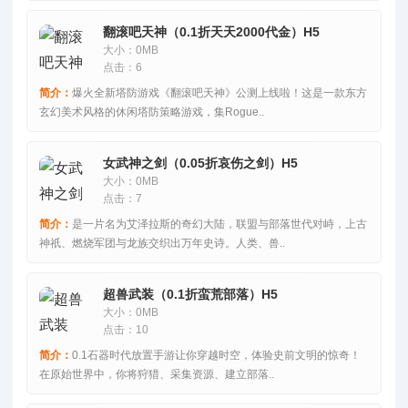
翻滚吧天神（0.1折天天2000代金）H5
大小：0MB
点击：6
简介：
爆火全新塔防游戏《翻滚吧天神》公测上线啦！这是一款东方
玄幻美术风格的休闲塔防策略游戏，集Rogue..
女武神之剑（0.05折哀伤之剑）H5
大小：0MB
点击：7
简介：
是一片名为艾泽拉斯的奇幻大陆，联盟与部落世代对峙，上古
神祇、燃烧军团与龙族交织出万年史诗。人类、兽..
超兽武装（0.1折蛮荒部落）H5
大小：0MB
点击：10
简介：
0.1石器时代放置手游让你穿越时空，体验史前文明的惊奇！
在原始世界中，你将狩猎、采集资源、建立部落..