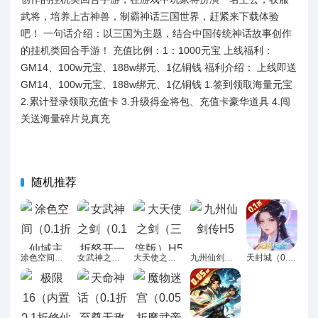
武将，培养上古神兽，制霸神话三国世界，赶紧来下载体验
吧！ 一句话介绍：以三国为主题，结合中国传统神话故事创作
的挂机类回合手游！ 充值比例：1：1000元宝 上线福利：
GM14、100w元宝、188w绑元、1亿铜钱 福利介绍： 上线即送
GM14、100w元宝、188w绑元、1亿铜钱 1.签到领取海量元宝
2.累计登录领取充值卡 3.升级得金将包、充值卡豪华道具 4.闯
关送海量碎片兑真充
随机推荐
涂色空间（0.1折仙域主宰）H5
女武神之剑（0.1折怒开一箱买断版）H5
大天使之剑（三倍版）H5
九州仙剑传H5
天封城（0.1折30元砍树无限代金）H5