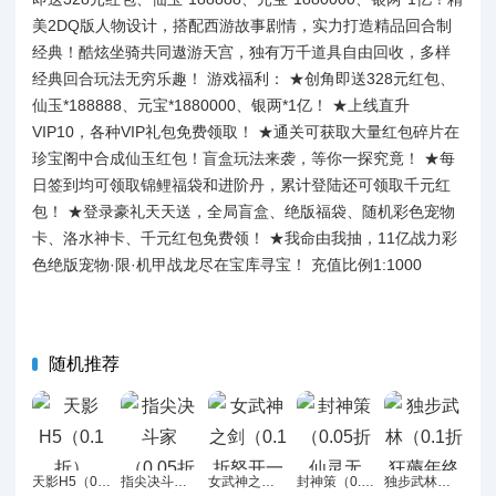
美2DQ版人物设计，搭配西游故事剧情，实力打造精品回合制
经典！酷炫坐骑共同遨游天宫，独有万千道具自由回收，多样
经典回合玩法无穷乐趣！ 游戏福利： ★创角即送328元红包、
仙玉*188888、元宝*1880000、银两*1亿！ ★上线直升
VIP10，各种VIP礼包免费领取！ ★通关可获取大量红包碎片在
珍宝阁中合成仙玉红包！盲盒玩法来袭，等你一探究竟！ ★每
日签到均可领取锦鲤福袋和进阶丹，累计登陆还可领取千元红
包！ ★登录豪礼天天送，全局盲盒、绝版福袋、随机彩色宠物
卡、洛水神卡、千元红包免费领！ ★我命由我抽，11亿战力彩
色绝版宠物·限·机甲战龙尽在宝库寻宝！ 充值比例1:1000
随机推荐
天影H5（0.1折）
指尖决斗家（0.05折开箱出金）H5
女武神之剑（0.1折怒开一箱买断版）H5
封神策（0.05折仙灵无敌）H5
独步武林（0.1折狂薅年终奖）H5