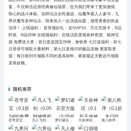
宴，不仅鲜活还原经典修仙场景，也为我们带来了更加激情、
惊心的战斗体验。花样玩法全民激战，仙魔争霸人人参与，九
界伏魔等多种玩法，快来加入一起决战仙盟，感受青春的热血
澎湃！ 上线福利： 首登领好礼：送SVIP10、万元充值卡，R品
时装、R品侍神 在线领福利：在线活跃度领各种资源、炼神宝
袋 免费送大奖：首日直送国宝侍神，食铁兽 七日送福利：前七
日登录可领取大量材料，第七日直领SSR极品圣物 累签取资
源：每日签到可领取不同的道具材料，累签规定天数还可领取
圣兽妖魄。
随机推荐
苍穹灵宝（0.1折6480免费版）H5
凡人飞剑（0.05财神爆刷版）H5
梦幻诸石官方版（0.05折GM暴走版）H5
天命神话（0.1 折天使神域挂机）H5
第八秩序（0.1折末日吃鸡）H5