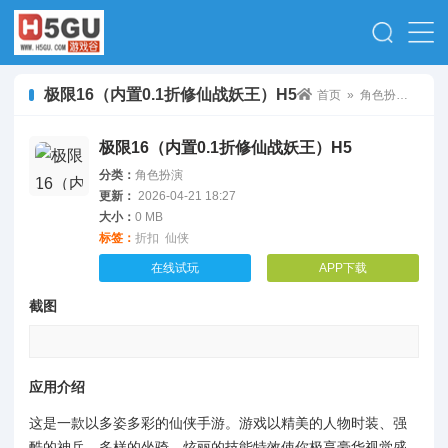
极限16（内置0.1折修仙战妖王）H5
首页
»
角色扮演
» 极限
极限16（内置0.1折修仙战妖王）H5
分类：
角色扮演
更新：
2026-04-21 18:27
大小：
0 MB
标签：
折扣
仙侠
在线试玩
APP下载
截图
应用介绍
这是一款以多姿多彩的仙侠手游。游戏以精美的人物时装、强
酷的神兵、多样的坐骑、炫丽的技能特效使你极享豪华视觉盛