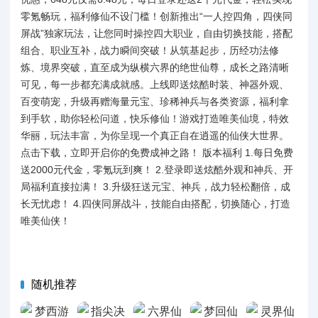
零氪畅玩，福利修仙不设门槛！创新推出“一人控四角，四侠同
屏战”独家玩法，让您同时操控四大职业，自由切换技能，搭配
组合、职业互补，战力瞬间突破！从筑基起步，历经功法修
炼、境界突破，直至成为纵横六界的绝世仙尊，成长之路清晰
可见，每一步都充满成就感。上线即送炫酷时装、神器外观、
百变萌宠，升级再赠海量元宝、珍稀神兵与各类资源，福利拿
到手软，助你轻松问道，快乐修仙！游戏打造唯美仙境，特效
华丽，玩法丰富，为你呈现一个真正自在逍遥的仙侠大世界。
点击下载，立即开启你的免费成神之路！ 版本福利 1.每日免费
送2000元代金，零氪玩到爽！ 2.登录即送炫酷外观和神兵、开
局福利直接拉满！ 3.升级狂送元宝、神兵，战力轻松翻倍，成
长无忧虑！ 4.四侠同屏战斗，技能自由搭配，切换随心，打造
唯美仙侠！
随机推荐