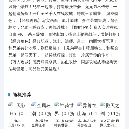
风属性爆炸！兄弟一起来，打造最强帮会！无兄弟不传奇，一
起创造辉煌！开启全民千人在线攻城，铸就王者霸业！ 游戏特
色： 【经典再现】写实画面，原汁原味，多年荣耀经典，帮会
林立，兄弟一呼百应，再战沙城！ 【即时 PK 】多人实时在线
自由 PK ，杀人爆物，血性刺激，指尖上驰骋战斗，顷刻打响！
【经典角色】经典职业，战士、法师、道士，绚丽大招再现！
和兄弟共赴沙场，刷怪爆装！ 【兄弟帮会】呼朋唤友，和帮会
兄弟一起闯天下，一起铸就辉煌，打出一片属于你的传奇！
【万人攻城】感受肆意杀戮，热血攻沙，同屏攻城战等经典玩
法与设定，高品质完美呈现！
随机推荐
天影H5（0.1折）
金属狂潮（0.1折高爆福利）H5
神骑世界（0.1折无敌砍树买断版）H5
异兽在山海（0.1萌宠仙侠高爆版）H5
戮天之剑（0.1折98元道具狠狠刷）H5