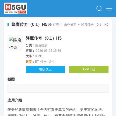
降魔传奇（0.1）H5
首页
»
角色扮演
» 降魔传奇（0.1）H5
降魔传奇（0.1）H5
分类：
角色扮演
更新：
2026-03-26 15:36
大小：
0 MB
标签：
BT
传奇
折扣
在线试玩
APP下载
截图
应用介绍
传奇经典重磅归来！全力打造更真实的画面、更丰富的玩法、
更爽快的战斗。神装、传世、至尊专属装备霸气附体！外观拉