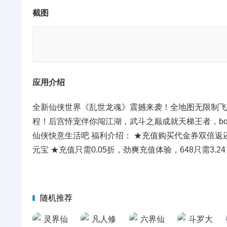
截图
应用介绍
全新仙侠世界《乱世龙魂》震撼来袭！全地图无限制飞
程！后宫恃宠伴你闯江湖，武斗之巅成就天梯王者，bo
仙侠快意生活吧 福利介绍： ★充值购买代金券双倍返
元宝 ★充值只需0.05折，劲爽充值体验，648只需3.
随机推荐