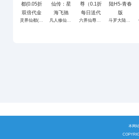
灵界仙都(0.05折双倍代金买断版)H5
凡人修仙传：星海飞驰（0.1折官方正版）H5
六界仙尊（0.1折每日送代金）H5
斗罗大陆H5-青春版
本网
COPYRI