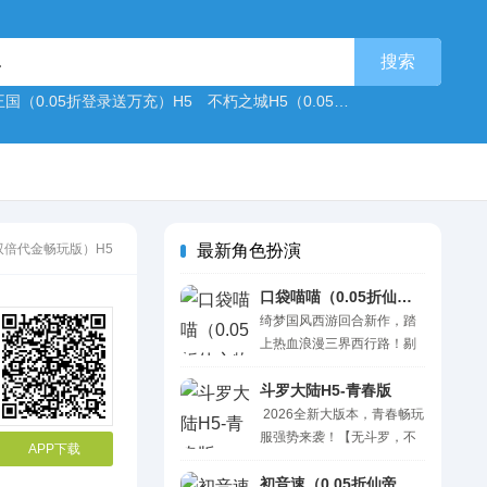
国（0.05折登录送万充）H5
不朽之城H5（0.05折极限畅玩版）
蜀山
折双倍代金畅玩版）H5
最新角色扮演
口袋喵喵（0.05折仙之物语）H5
绮梦国风西游回合新作，踏
上热血浪漫三界西行路！剔
除冗余套路，福利直白不玩
虚。 创角直接解锁满级
斗罗大陆H5-青春版
VIP，特权开局直接拉满；七
2026全新大版本，青春畅玩
天登录领取专属红颜与限定
服强势来袭！【无斗罗，不
APP下载
称号，排面十足。每日在线
青春】——经典武魂重燃归
稳定白嫖十连招募，抽奖可
来，公平开战一路封神！强
初音速（0.05折仙帝之路）H5