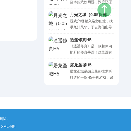
穿梭于云雾之间，修炼仙
蓝本的武侠网游，深度还原
战力。 一句话 0.1 折特权畅
法，净化世间妖邪，邂逅珍
小说剧情，精细地刻画 多种
享，开局赠送 6000 代金
奇异兽，锻造传说神兵，体
门派特性和技法。游戏内高
月光之城（0.05折葬神之界）H5
券，充值无限折返 游戏福
）H5
验从凡尘到仙尊的华丽转
级装备变态掉落，同时游戏
游戏介绍 踏入浩渺仙途，揽
利..
变，山海异域，携手同游，
内含多种特色玩法， 随时随
尽九州风华。于云海仙山寻
一念之间，万世皆倾，八荒
地PK，超激情！ 一句话：古
大道机缘，在灵川秘境探上
尽成仙。 一句话：VIP全免
典武侠小说放置挂机手游 福
古遗韵，御剑划破九霄星
逍遥修真H5
签到送火神祝融 后缀说明：
利： 登陆即送vip5，1万元
河，拂袖邂逅红尘仙缘。 天
《逍遥修真》是一款超休闲
闯关免费送VIP特权签到领火
宝、10万银两 VIP礼包免费
地灵气流转，日月星辰为
护肝的修真手游！这里没有
神祝融 游戏福利： 1【半月
拿~升级白嫖海量资源 充值
引，可悟无上心法，炼绝世
武侠江湖的刀光剑影，血雨
福利】登录送一套SR级别
比例1:100。
仙骨，历凡尘劫数，证亘古
腥风。 没有凡尘俗世勾心斗
屠龙圣域H5
的..
道心。此间有山海壮阔，有
角，争名夺利。你需要抛弃
屠龙圣域是融合最新技术所
仙魔博弈，更有独属于你的
一切杂念，冥想打坐，修心
打造的一款H5手机游戏，采
修仙传奇。一步一境，一念
修身，追寻无上仙道！ 内修
用全新放置玩法模式，全面
成仙，共赴这波澜壮阔的仙
仙法，外淬肉身，修丹道，
支持离线赚经验升级，宏大
侠大世界，寻长生，揽风
炼法器，淬灵根，养灵宠，
的背景、精美的地图、特色
华。 一句话：登录送
拜名师，寻仙缘，渡雷劫，
的系统，只需一个账号，三
VIP10，踏碎凌霄寻大道！
全方位修仙系统，还原最真
个角色与你一起战斗。同时
充值比例：1:100 货币类
实的修真世界！ 道友来修
结合H5游戏特性，给不同需
删除。
型：元宝 ..
真，一日即飞升！浩荡仙途
求的玩家带来极致的游戏体
今日起，道友速来比一比，
验。
8
XML地图