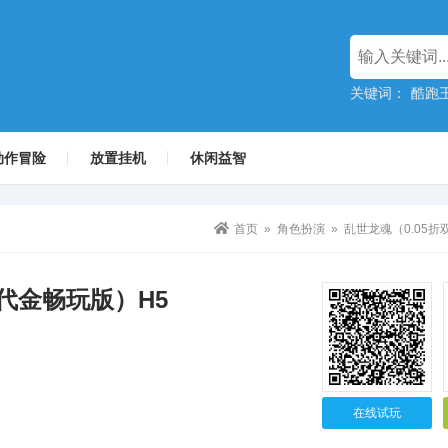
关键词：
酷跑王
动作冒险
放置挂机
休闲益智
首页
»
角色扮演
» 乱世龙魂（0.05
倍代金畅玩版）H5
在线试玩