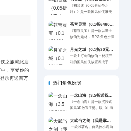
开出真充充值卡；组队围剿
势登场！ 游戏福利 ●超值福
《初音速（0.05折仙帝之
全民BOSS，神装高阶道具
利狂撒，开局直接领爆超值
路）》是一款国风仙侠唯美
海量掉落。零压力开荒西
福利狂撒，开局直接领爆 ●
修仙游戏，唯美画面，极致
行，轻松集齐西游神将，快
全新玩法首发，平民也能冲
体验！在游戏中你需要招募
苍穹灵宝（0.1折6480免费版）H5
意征战三界！ 一句话：上线
顶 ●经典武魂回归，情怀与
自己忠实宠物共同历练，不
《苍穹灵宝》是一款以道士
即享满级VIP，绮梦西游踏三
实战两不误 ●系统全面减
断迎接各种挑战，在降妖除
修仙为题材， RPG 角色扮演
界！ 充值比例：1:500 充值
负，轻装上阵更爽快 ●全系
魔中持续提升自己的仙位等
+休闲放置类的游戏。灵将神
货币：元宝 上线福利 ..
副本奖励升级，处处不白跑
级，直至进阶仙帝之路，畅
秘复苏，再现恐怖民俗与诡
月光之城（0.1折30元刷代金券）H5
享万人膜拜的超快感！此外
秘怪谈的诡谲冒险！开箱玩
一款主打剑仙修仙 + 秘境开
游戏倾心设置离线挂机，公
仙侠之旅就此启
法再优化，挖宝摇井，铃铛
箱的国风仙侠放置养成手
平交易等系统，更有惊喜福
捉妖，解锁上百种奇珍异
游，以一剑戮天、问道飞升
其中，享受你的
利在游戏里等着你！ 游戏福
宝，助你在诡异横行的修仙
为核心世界观，唯美仙侠画
续登录再送百万
利： ★创角即送1000元充值
世界中，趣味修仙驱魔捉
风搭配华丽技能特效，构建
热门角色扮演
卡、法衣【江湖小侠】、羽
妖！ 一句话简介：0.1折英叔
浩瀚仙途大世界。游戏核心
翼【花蝶羽】、兵器【渊虹
抓鬼开箱免费版，每天赠送
主打开箱爆爽玩法，秘境探
一念山海（3.5折送祝融VIP全免）H5
剑】！ ★上线直升VIP10..
6480代金券 游戏特色 1、
宝、仙匣抽取即可随机解锁
《一念山海》是一款沉浸式
0.1折英叔抓鬼开箱免费版，
顶级神兵、上古法宝、稀有
国风3D放置手游。以《山海
每天赠送6480代金券（可
仙宠、神级时装与高阶功
经》为背景，为你呈现一个
囤） 2、福利系统升级，赠
法，开箱高爆率，欧皇随手
充满东方奇幻色彩的世界。
大武当之剑（我是掌门）H5
送代金超级加倍..
出绝版红装，告别枯燥刷本
在这里，你可以御剑飞行，
一款以著名古典武侠小说为
肝材料，指尖开箱快速飙升