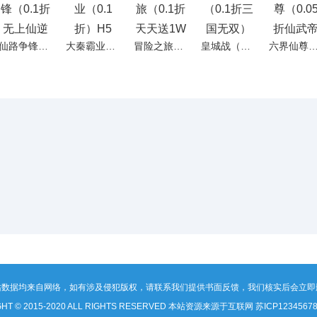
仙路争锋（0.1折无上仙逆买断版）H5
大秦霸业（0.1折）H5
冒险之旅（0.1折天天送1W代币）H5
皇城战（0.1折三国无双）H5
六界仙尊（0.05折仙武帝尊
站数据均来自网络，如有涉及侵犯版权，请联系我们提供书面反馈，我们核实后会立即
GHT © 2015-2020 ALL RIGHTS RESERVED 本站资源来源于互联网
苏ICP1234567