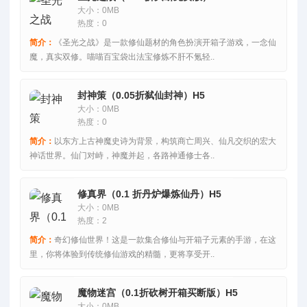
大小：0MB
热度：0
简介：
《圣光之战》是一款修仙题材的角色扮演开箱子游戏，一念仙
魔，真实双修。喵喵百宝袋出法宝修炼不肝不氪轻..
封神策（0.05折弑仙封神）H5
大小：0MB
热度：0
简介：
以东方上古神魔史诗为背景，构筑商亡周兴、仙凡交织的宏大
神话世界。仙门对峙，神魔并起，各路神通修士各..
修真界（0.1 折丹炉爆炼仙丹）H5
大小：0MB
热度：2
简介：
奇幻修仙世界！这是一款集合修仙与开箱子元素的手游，在这
里，你将体验到传统修仙游戏的精髓，更将享受开..
魔物迷宫（0.1折砍树开箱买断版）H5
大小：0MB