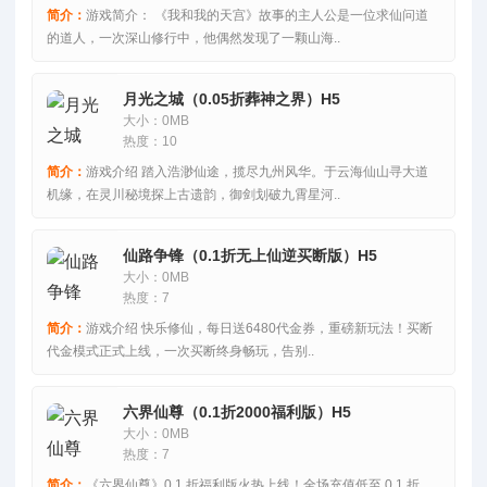
简介：
游戏简介： 《我和我的天宫》故事的主人公是一位求仙问道
的道人，一次深山修行中，他偶然发现了一颗山海..
月光之城（0.05折葬神之界）H5
大小：0MB
热度：10
简介：
游戏介绍 踏入浩渺仙途，揽尽九州风华。于云海仙山寻大道
机缘，在灵川秘境探上古遗韵，御剑划破九霄星河..
仙路争锋（0.1折无上仙逆买断版）H5
大小：0MB
热度：7
简介：
游戏介绍 快乐修仙，每日送6480代金券，重磅新玩法！买断
代金模式正式上线，一次买断终身畅玩，告别..
六界仙尊（0.1折2000福利版）H5
大小：0MB
热度：7
简介：
《六界仙尊》0.1 折福利版火热上线！全场充值低至 0.1 折，