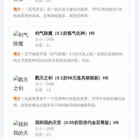
热度：16
简介：
《苍穹灵宝》是一款以道士修仙为题材， RPG 角色扮演+休
闲放置类的游戏。灵将神秘复苏，再现恐怖民..
剑气除魔（0.1折炼气化神）H5
大小：0MB
热度：11
简介：
文字修真手游《剑气除魔》0.1折火热上线！游戏以其独特的
纯文字类型MUD玩法和丰富的游戏内容，为玩..
戮天之剑（0.1折98元道具狠狠刷）H5
大小：0MB
热度：13
简介：
玩家将置身于一个充满奇幻色彩的世界。不同于传统的修仙游
戏，这里的修仙之路并非只有枯燥无味的修炼和战..
我和我的天宫（0.05折双倍代金至尊版）H5
大小：0MB
热度：15