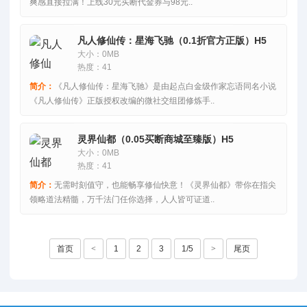
爽感直接拉满！上线30元买断代金券与98元..
凡人修仙传：星海飞驰（0.1折官方正版）H5
大小：0MB
热度：41
简介：
《凡人修仙传：星海飞驰》是由起点白金级作家忘语同名小说
《凡人修仙传》正版授权改编的微社交组团修炼手..
灵界仙都（0.05买断商城至臻版）H5
大小：0MB
热度：41
简介：
无需时刻值守，也能畅享修仙快意！《灵界仙都》带你在指尖
领略道法精髓，万千法门任你选择，人人皆可证道..
首页
<
1
2
3
1/5
>
尾页