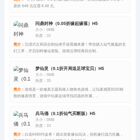
原价 648 元仅需 6.48 元..
问鼎封神（0.05折缘起缘落）H5
大小：0MB
热度：32
简介：
沉浸式古风回合制仙侠手游震撼来袭！带你踏入仙气氤氲的玄
幻三界，开启别样修仙冒险。游戏沿用经典回合制..
梦仙灵（0.1折开局送足球宝贝）H5
大小：0MB
热度：35
简介：
游戏是一款修真主题风格人物角色游戏，让玩家感受到3D精
致的修真情景，游戏中玩家必须寻找武器的所属，..
兵马俑（0.1折仙气买断版）H5
大小：0MB
热度：33
简介：
白送6480代金券！跳出俗套修仙玩法，挂机修行战力狂飙，