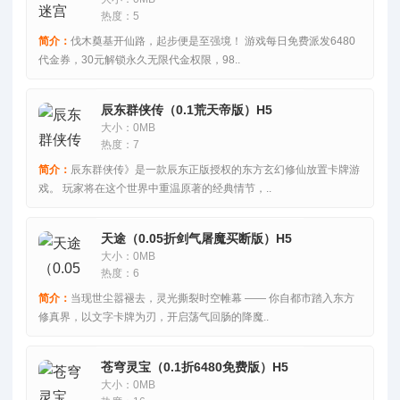
热度：5
简介：
伐木奠基开仙路，起步便是至强境！ 游戏每日免费派发6480
代金券，30元解锁永久无限代金权限，98..
辰东群侠传（0.1荒天帝版）H5
大小：0MB
热度：7
简介：
辰东群侠传》是一款辰东正版授权的东方玄幻修仙放置卡牌游
戏。 玩家将在这个世界中重温原著的经典情节，..
天途（0.05折剑气屠魔买断版）H5
大小：0MB
热度：6
简介：
当现世尘嚣褪去，灵光撕裂时空帷幕 —— 你自都市踏入东方
修真界，以文字卡牌为刃，开启荡气回肠的降魔..
苍穹灵宝（0.1折6480免费版）H5
大小：0MB