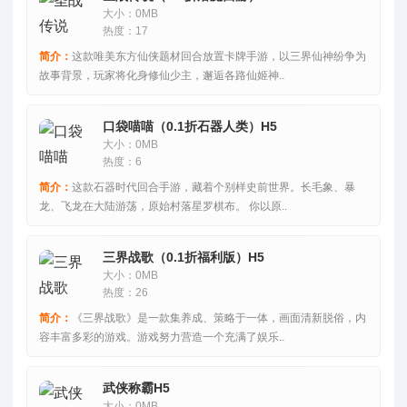
大小：0MB
热度：17
简介：
这款唯美东方仙侠题材回合放置卡牌手游，以三界仙神纷争为
故事背景，玩家将化身修仙少主，邂逅各路仙姬神..
口袋喵喵（0.1折石器人类）H5
大小：0MB
热度：6
简介：
这款石器时代回合手游，藏着个别样史前世界。长毛象、暴
龙、飞龙在大陆游荡，原始村落星罗棋布。 你以原..
三界战歌（0.1折福利版）H5
大小：0MB
热度：26
简介：
《三界战歌》是一款集养成、策略于一体，画面清新脱俗，内
容丰富多彩的游戏。游戏努力营造一个充满了娱乐..
武侠称霸H5
大小：0MB