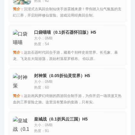
热度：62
简介：
沉浸式古风回合制仙侠手游震撼来袭！带你踏入仙气氤氲的玄
幻三界，开启别样修仙冒险。游戏沿用经典回合制..
口袋喵喵（0.1折石器怀旧版）H5
大小：0MB
热度：54
简介：
这款石器时代回合手游，藏着个别样史前世界。长毛象、暴
龙、飞龙在大陆游荡，原始村落星罗棋布。 你以原..
封神策（0.05折仙灵世界）H5
大小：0MB
热度：60
简介：
这款画风梦幻绮丽的西游回合制手游，为你开启一场浪漫又热
血的三界冒险之旅。这里没有繁杂的套路，只有实..
皇城战（0.1折风云三国）H5
大小：0MB
热度：91