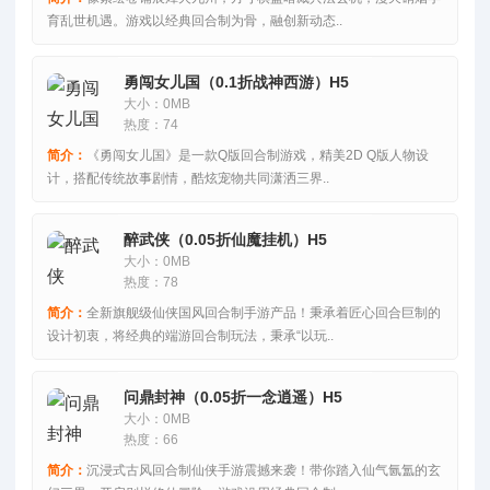
育乱世机遇。游戏以经典回合制为骨，融创新动态..
勇闯女儿国（0.1折战神西游）H5
大小：0MB
热度：74
简介：
《勇闯女儿国》是一款Q版回合制游戏，精美2D Q版人物设
计，搭配传统故事剧情，酷炫宠物共同潇洒三界..
醉武侠（0.05折仙魔挂机）H5
大小：0MB
热度：78
简介：
全新旗舰级仙侠国风回合制手游产品！秉承着匠心回合巨制的
设计初衷，将经典的端游回合制玩法，秉承“以玩..
问鼎封神（0.05折一念逍遥）H5
大小：0MB
热度：66
简介：
沉浸式古风回合制仙侠手游震撼来袭！带你踏入仙气氤氲的玄