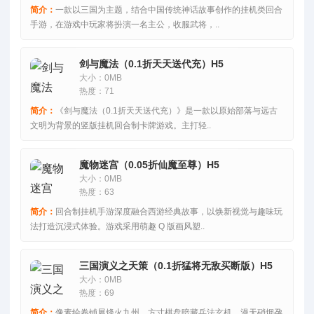
简介：
一款以三国为主题，结合中国传统神话故事创作的挂机类回合
手游，在游戏中玩家将扮演一名主公，收服武将，..
剑与魔法（0.1折天天送代充）H5
大小：0MB
热度：71
简介：
《剑与魔法（0.1折天天送代充）》是一款以原始部落与远古
文明为背景的竖版挂机回合制卡牌游戏。主打轻..
魔物迷宫（0.05折仙魔至尊）H5
大小：0MB
热度：63
简介：
回合制挂机手游深度融合西游经典故事，以焕新视觉与趣味玩
法打造沉浸式体验。游戏采用萌趣 Q 版画风塑..
三国演义之天策（0.1折猛将无敌买断版）H5
大小：0MB
热度：69
简介：
像素绘卷铺展烽火九州，方寸棋盘暗藏兵法玄机，漫天硝烟孕