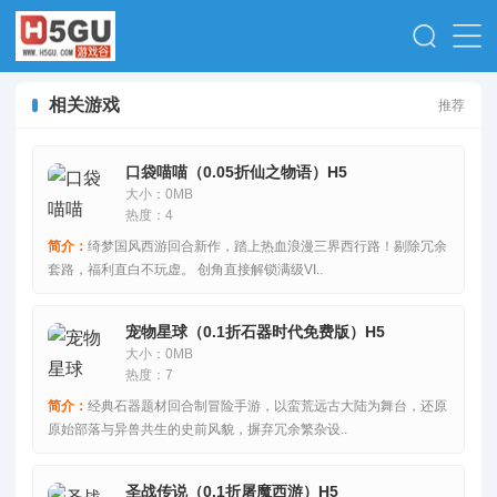
相关游戏
推荐
口袋喵喵（0.05折仙之物语）H5
大小：0MB
热度：4
简介：
绮梦国风西游回合新作，踏上热血浪漫三界西行路！剔除冗余
套路，福利直白不玩虚。 创角直接解锁满级VI..
宠物星球（0.1折石器时代免费版）H5
大小：0MB
热度：7
简介：
经典石器题材回合制冒险手游，以蛮荒远古大陆为舞台，还原
原始部落与异兽共生的史前风貌，摒弃冗余繁杂设..
圣战传说（0.1折屠魔西游）H5