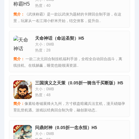
热度：40
简介：
《武侠称霸》是一款以武侠为题材的卡牌回合制手游，在这
里，玩家从一名江湖小虾米开始，结交侠客，提升自..
天命神话（命运圣契）H5
大小：0MB
热度：28
简介：
一款二次元回合制挂机福利手游，全程全自动回合战斗，离
线挂机、在线躺赢，睡觉也能领满资源..
三国演义之天策（0.05折一骑当千买断版）H5
大小：0MB
热度：48
简介：
像素绘卷铺展烽火九州，方寸棋盘暗藏兵法玄机，漫天硝烟孕
育乱世机遇。游戏以经典回合制为骨，融创新动态..
问鼎封神（0.05折一念永恒）H5
大小：0MB