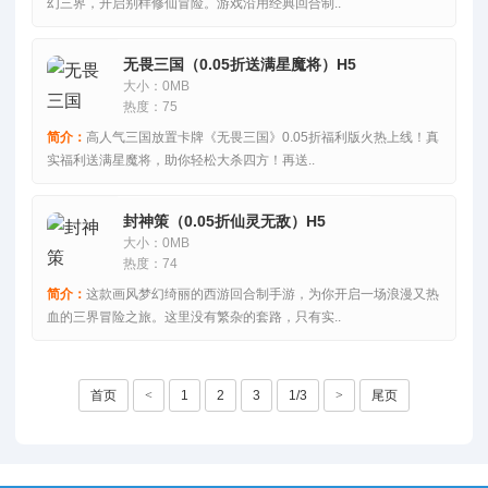
幻三界，开启别样修仙冒险。游戏沿用经典回合制..
无畏三国（0.05折送满星魔将）H5
大小：0MB
热度：75
简介：
高人气三国放置卡牌《无畏三国》0.05折福利版火热上线！真
实福利送满星魔将，助你轻松大杀四方！再送..
封神策（0.05折仙灵无敌）H5
大小：0MB
热度：74
简介：
这款画风梦幻绮丽的西游回合制手游，为你开启一场浪漫又热
血的三界冒险之旅。这里没有繁杂的套路，只有实..
首页
<
1
2
3
1/3
>
尾页